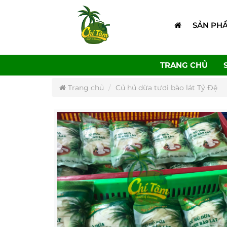
SẢN PH
TRANG CHỦ
Trang chủ
Củ hủ dừa tươi bào lát Tỷ Đệ