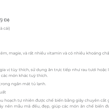
Tỷ Đệ
 cái)
, kẽm, magie, và rất nhiều vitamin và có nhiều khoáng chấ
a vị tùy thích, sử dụng ăn trực tiếp như rau tươi hoặc
 các món khác tuỳ thích.
trong ngăn mát tủ lạnh.
uất
hu hoạch tự nhiên được chế biến bằng giây chuyên cắt g
máy nên mẫu mã đều, đẹp, giúp các món ăn chế biến đ