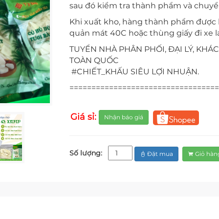
sau đó kiểm tra thành phẩm và chuyển
Khi xuất kho, hàng thành phẩm được k
quản mát 40C hoặc thùng giấy đi xe l
TUYỂN NHÀ PHÂN PHỐI, ĐẠI LÝ, KH
TOÀN QUỐC
#CHIẾT_KHẤU SIÊU LỢI NHUẬN.
==================================
Giá sỉ:
Nhận báo giá
Số lượng:
Đặt mua
Giỏ hàn