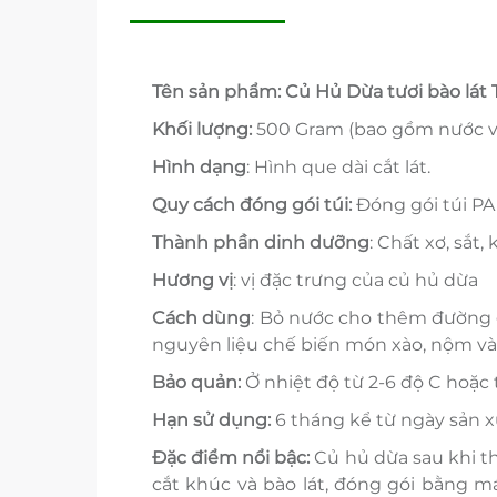
Tên sản phẩm:
Củ Hủ Dừa
tươi
bào lát 
Khối lượng:
500 Gram (bao gồm nước và
Hình dạng
: Hình que dài cắt lát.
Quy cách đóng gói túi:
Đóng gói túi PA
Thành phần dinh dưỡng
: Chất xơ, sắt
Hương vị
: vị đặc trưng của củ hủ dừa
C
ách dùng
: Bỏ nước cho thêm đường gi
nguyên liệu chế biến món xào, nộm và
Bảo quản:
Ở nhiệt độ từ 2-6 độ C hoặc 
Hạn sử dụng:
6 tháng kể từ ngày sản x
Đặc điểm nổi bậc:
Củ hủ dừa sau khi t
cắt khúc và bào lát, đóng gói bằng 