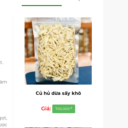
t.
 làm
Củ hủ dừa sấy khô
Giá:
đ
700,000
ọt,
ược