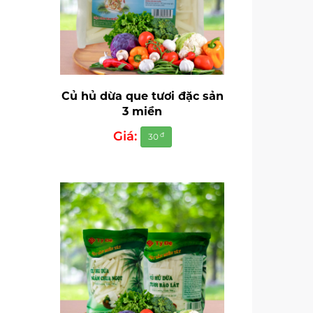
Củ hủ dừa que tươi đặc sản
3 miền
Giá:
đ
30