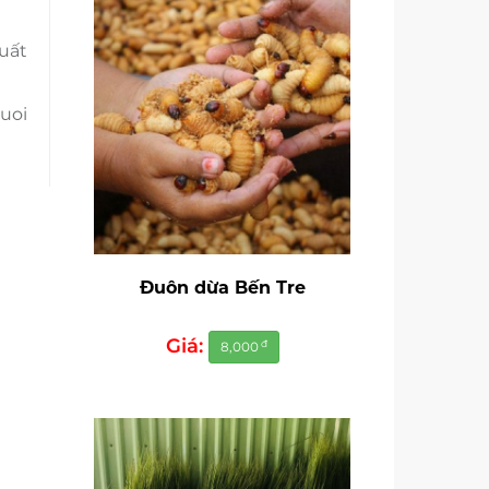
uất
uoi
Đuôn dừa Bến Tre
Giá:
đ
8,000