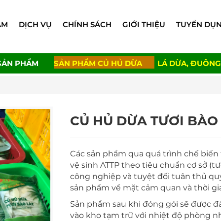
ẨM
DỊCH VỤ
CHÍNH SÁCH
GIỚI THIỆU
TUYỂN DỤ
SẢN PHẨM
SẢN PHẨM CỦ HỦ DỪA
LÁ DỪA, ĐUÔNG
CỦ HỦ DỪA TƯƠI BÀO 
Các sản phẩm qua quá trình chế biến 
vệ sinh ATTP theo tiêu chuẩn cơ sở 
công nghiệp và tuyệt đối tuân thủ qu
sản phẩm về mặt cảm quan và thời gi
Sản phẩm sau khi đóng gói sẽ được đ
vào kho tạm trữ với nhiệt độ phòng n