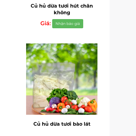
Củ hủ dừa tươi hút chân
không
Giá:
Nhận báo giá
Củ hủ dừa tươi bào lát