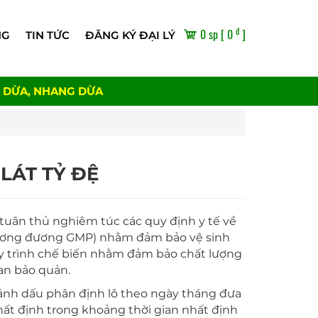
đ
0 sp [ 0
]
NG
TIN TỨC
ĐĂNG KÝ ĐẠI LÝ
 DỪA, NHANG DỪA
LÁT TỶ ĐỆ
tuân thủ nghiêm túc các quy định y tế về
(tương đương GMP) nhằm đảm bảo vệ sinh
y trình chế biến nhằm đảm bảo chất lượng
an bảo quản.
ánh dấu phân định lô theo ngày tháng đưa
hất định trong khoảng thời gian nhất định