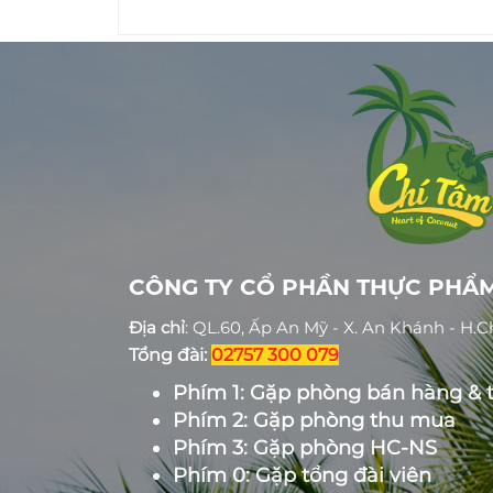
CÔNG TY CỔ PHẦN THỰC PHẨM
Địa chỉ
: QL.60, Ấp An Mỹ - X. An Khánh - H.
Tổng đài:
02757 300 079
Phím 1: Gặp phòng bán hàng & 
Phím 2: Gặp phòng thu mua
Phím 3: Gặp phòng HC-NS
Phím 0: Gặp tổng đài viên