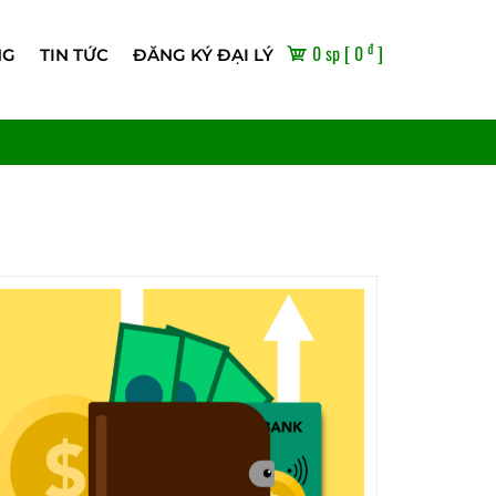
đ
0 sp [ 0
]
NG
TIN TỨC
ĐĂNG KÝ ĐẠI LÝ