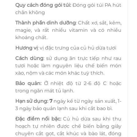
Quy cách đóng gói túi:
Đóng gói túi PA
hút
chân không
Thành phần dinh dưỡng
: Chất xơ, sắt, kẽm,
magie, và rất nhiều vitamin và có nhiều
khoáng chất.
Hương vị
: vị đặc trưng của củ hủ dừa tươi
C
ách dùng
: sử dụng ăn trực tiếp như rau
tươi hoặc làm nguyên liệu chế biến món
xào, nộm và các món khác tuỳ thích.
Bảo quản:
Ở nhiệt độ từ 2-6 độ C hoặc
trong ngăn mát tủ lạnh.
Hạn sử dụng:
7
ngày kể từ ngày sản xuất, 1-
3 ngày bảo quản lạnh sau khi cắt bao bì.
Đặc điểm nổi bậc:
Củ hủ dừa sau khi thu
hoạch tự nhiên được chế biến bằng giây
chuyên cắt gọt, cắt khúc và bào lát, đóng