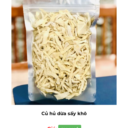
Củ hủ dừa sấy khô
đ