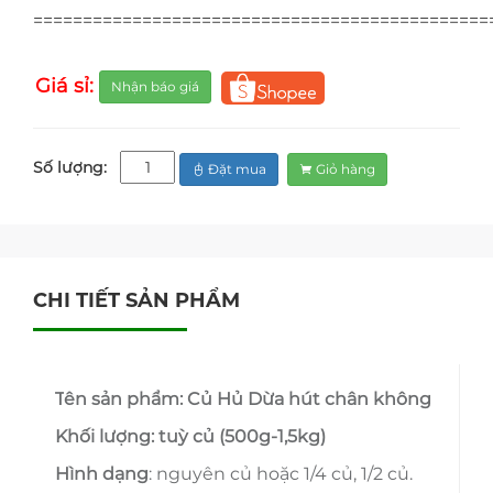
==============================================
Giá sỉ:
Nhận báo giá
Số lượng:
Đặt mua
Giỏ hàng
CHI TIẾT SẢN PHẨM
T
ên sản phẩm:
Củ Hủ Dừa
hút chân không
Khối lượng:
tuỳ củ (500g-1,5kg)
Hình dạng
: nguyên củ hoặc 1/4 củ, 1/2 củ.