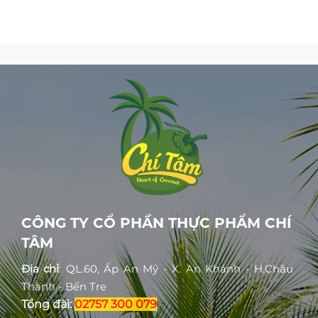
CÔNG TY CỔ PHẦN THỰC PHẨM CHÍ
TÂM
Địa chỉ
: QL.60, Ấp An Mỹ - X. An Khánh - H.Châu
Thành - Bến Tre
Tổng đài:
02757 300 079