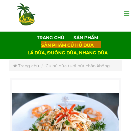
TRANG CHỦ
SẢN PHẨM
SẢN PHẨM CỦ HỦ DỪA
LÁ DỪA, ĐUÔNG DỪA, NHANG DỪA
Trang chủ
Củ hủ dừa tươi hút chân không