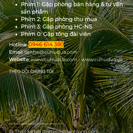
Phím 1: Gặp phòng bán hàng & tư vấn
sản phẩm
Phím 2: Gặp phòng thu mua
Phím 3: Gặp phòng HC-NS
Phím 0: Gặp tổng đài viên
0946 614 380
Hotline
:
Email
: lienhe@cuhudua.com
Website
: www.cuhudua.com - www.cuhudua.vn
THEO DÕI CHÚNG TÔI
@ Thiết kế bởi
thietkewebvinhlong.com