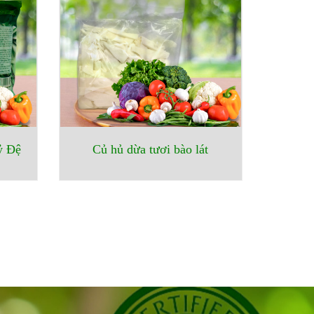
ỷ Đệ
Củ hủ dừa tươi bào lát