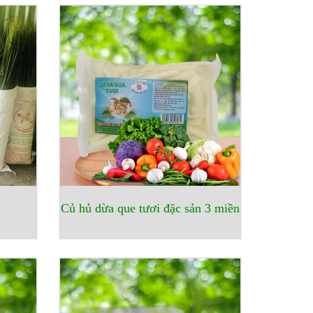
Củ hủ dừa que tươi đặc sản 3 miền