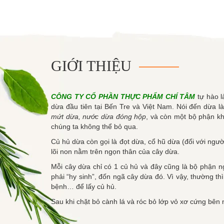
GIỚI THIỆU
CÔNG TY CỔ PHẦN THỰC PHẨM CHÍ TÂM
tự hào l
dừa đầu tiên tại Bến Tre và Việt Nam. Nói đến dừa l
mứt dừa, nước dừa đóng hộp
, và còn một bộ phận kh
chúng ta không thể bỏ qua.
Củ hủ dừa còn gọi là đọt dừa, cổ hũ dừa (đối với ngư
lõi non nằm trên ngọn thân của cây dừa.
Mỗi cây dừa chỉ có 1 củ hủ và đây cũng là bộ phận ngo
phải “hy sinh”, đốn ngã cây dừa đó. Vì vậy, thường thì
bệnh… để lấy củ hủ.
Sau khi chặt bỏ cành lá và róc bỏ lớp vỏ xơ cứng bên 