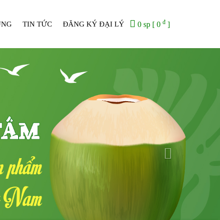
đ
ỤNG
TIN TỨC
ĐĂNG KÝ ĐẠI LÝ
0 sp [ 0
]