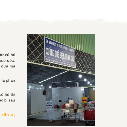
 từ củ hủ
kẹo dừa,
hủ dừa mà
h là phần
củ hủ thì
ặc bị sâu
m thêm ]