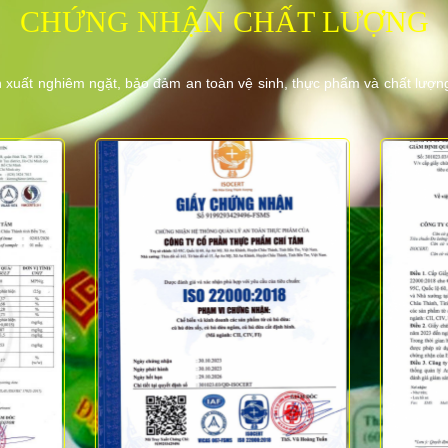
CHỨNG NHẬN CHẤT LƯỢNG
 xuất nghiêm ngặt, bảo đảm an toàn vệ sinh, thực phẩm và chất lượn