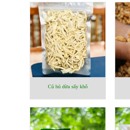
Củ hủ dừa sấy khô