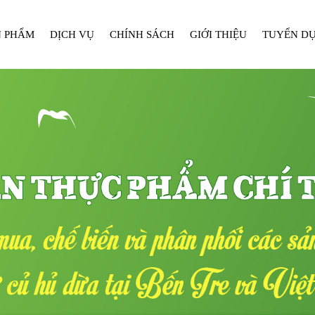
N PHẨM
DỊCH VỤ
CHÍNH SÁCH
GIỚI THIỆU
TUYỂN D