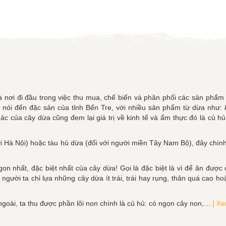
à nơi đi đầu trong việc thu mua, chế biến và phân phối các sản phẩm
à nói đến đặc sản của tỉnh Bến Tre, với nhiều sản phẩm từ dừa như:
ác của cây dừa cũng đem lại giá trị về kinh tế và ẩm thực đó là củ 
ời Hà Nội) hoặc tàu hủ dừa (đối với người miền Tây Nam Bộ), đây chín
n nhất, đặc biệt nhất của cây dừa! Gọi là đặc biệt là vì để ăn được 
 người ta chỉ lựa những cây dừa ít trái, trái hay rụng, thân quá cao ho
ngoài, ta thu được phần lõi non chính là củ hủ: có ngọn cây non,…
[ Xe