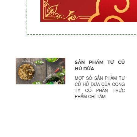
THU MUA CỦ HỦ
DỪA