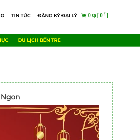
đ
0 sp [ 0
]
NG
TIN TỨC
ĐĂNG KÝ ĐẠI LÝ
HỰC
DU LỊCH BẾN TRE
i Ngon