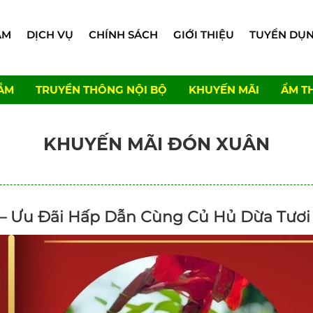
ẨM
DỊCH VỤ
CHÍNH SÁCH
GIỚI THIỆU
TUYỂN DỤ
ẮM
TRUYỀN THÔNG NỘI BỘ
KHUYẾN MÃI
ẨM T
KHUYẾN MÃI ĐÓN XUÂN
 – Ưu Đãi Hấp Dẫn Cùng Củ Hủ Dừa Tươ