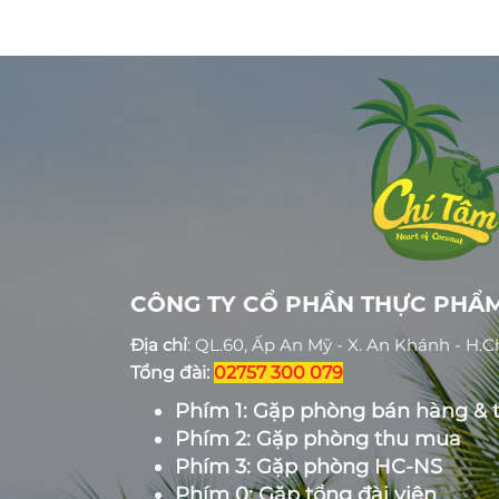
CÔNG TY CỔ PHẦN THỰC PHẨM
Địa chỉ
: QL.60, Ấp An Mỹ - X. An Khánh - H.
Tổng đài:
02757 300 079
Phím 1: Gặp phòng bán hàng & 
Phím 2: Gặp phòng thu mua
Phím 3: Gặp phòng HC-NS
Phím 0: Gặp tổng đài viên