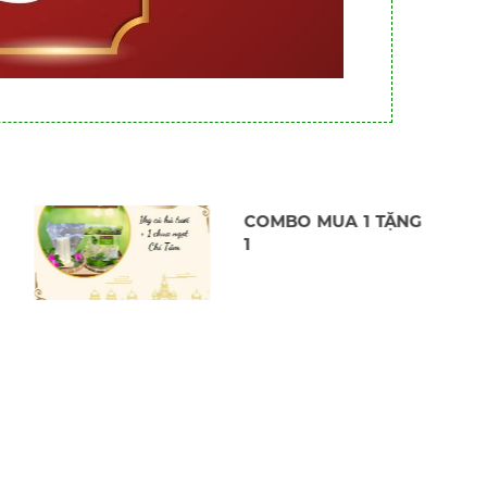
KHUYẾN MÃI CUỐI
THÁNG