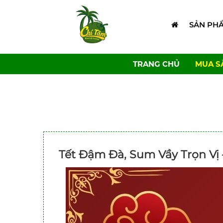
SẢN PH
TRANG CHỦ
MUA S
Tết Đậm Đà, Sum Vầy Trọn Vị