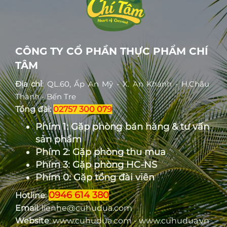
CÔNG TY CỔ PHẦN THỰC PHẨM CHÍ
TÂM
Địa chỉ
: QL.60, Ấp An Mỹ - X. An Khánh - H.Châu
Thành - Bến Tre
Tổng đài:
02757 300 079
Phím 1: Gặp phòng bán hàng & tư vấn
sản phẩm
Phím 2: Gặp phòng thu mua
Phím 3: Gặp phòng HC-NS
Phím 0: Gặp tổng đài viên
0946 614 380
Hotline
:
Email
: lienhe@cuhudua.com
Website
: www.cuhudua.com - www.cuhudua.vn