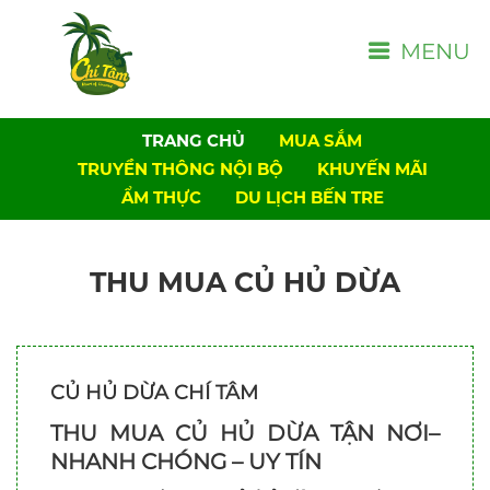
MENU
TRANG CHỦ
MUA SẮM
TRUYỀN THÔNG NỘI BỘ
KHUYẾN MÃI
ẨM THỰC
DU LỊCH BẾN TRE
THU MUA CỦ HỦ DỪA
CỦ HỦ DỪA CHÍ TÂM
THU MUA CỦ HỦ DỪA TẬN NƠI–
NHANH CHÓNG – UY TÍN